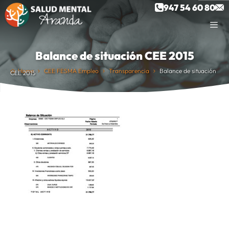
Saltar
947 54 60 80
al
contenido
Balance de situación CEE 2015
Home
CEE FESMA Empleo
Transparencia
Balance de situación
CEE 2015